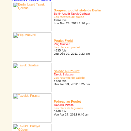
Soupeau poulet style de Berlin
Berlin Usulü Tavuk Çorbası
Les recettes de soupe
4964 fois
Lun Nov 28, 2011 1:20 pm
Poulet Froid
Piliç Mücveri
Les plats au poulet
4935 fois
Jeu Déc 29, 2011 9:23 am
Salade au Poulet
Tavuk Salatası
Les recettes de salade
5720 fois
Dim Jan 29, 2012 6:25 pm
Poireau au Poulet
Tavuklu Pırasa
Les plats de légumes
5148 fois
Ven Avr 27, 2012 6:46 am