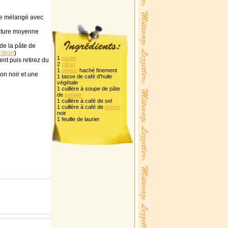
ale mélangé avec
rature moyenne
de la pâte de
citron
)
1
poulet
nt puis retirez du
2
citron
1
oignon
haché finement
ron noir et une
1 tasse de café d'huile
végétale
1 cuillère à soupe de pâte
de
tomate
1 cuillère à café de sel
1 cuillère à café de
poivre
noir
1 feuille de laurier