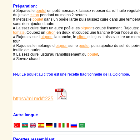
Préparation:
# Séparez le
poulet
en petit morceaux, laissez reposer dans l’huile végét
du jus de
citron
pendant au moins 2 heures.
# Mettez le
poulet
dans un poêle large puis laissez cuire dans une tempé
sans rien ajouter d’autre.
# Laissez cuire dans un autre poêle les
oignon
s coupé finement. Rajoutez 
tomate
. Coupez un
citron
en deux, et coupez une tranche (Pour l’odeur du
# Rajoutez sur l’
oignon
, la tranche, le
citron
et le jus. Laissez cuire un mome
four.
# Rajoutez le mélange d’
oignon
sur le
poulet
, puis rajoutez du sel, du poiv
feuille de laurier.
# Laissez cuire jusqu’au ramollissement du
poulet
.
# Servez chaud.
N-B: Le poulet au citron est une recette traditionnelle de la Colombie.
https://ml.md/fr225
Autre langue
Recettes ressemblant