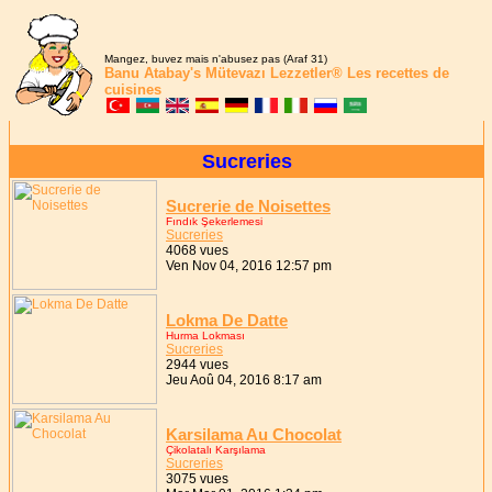
Mangez, buvez mais n'abusez pas (Araf 31)
Banu Atabay's
Mütevazı Lezzetler®
Les recettes de
cuisines
Sucreries
Sucrerie de Noisettes
Fındık Şekerlemesi
Sucreries
4068 vues
Ven Nov 04, 2016 12:57 pm
Lokma De Datte
Hurma Lokması
Sucreries
2944 vues
Jeu Aoû 04, 2016 8:17 am
Karsilama Au Chocolat
Çikolatalı Karşılama
Sucreries
3075 vues