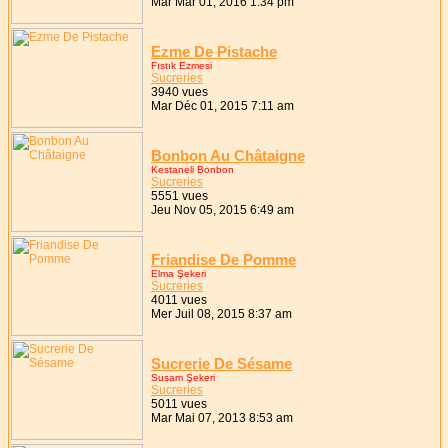
Mar Mar 01, 2016 1:34 pm
Ezme De Pistache
Fıstık Ezmesi
Sucreries
3940 vues
Mar Déc 01, 2015 7:11 am
Bonbon Au Châtaigne
Kestaneli Bonbon
Sucreries
5551 vues
Jeu Nov 05, 2015 6:49 am
Friandise De Pomme
Elma Şekeri
Sucreries
4011 vues
Mer Juil 08, 2015 8:37 am
Sucrerie De Sésame
Susam Şekeri
Sucreries
5011 vues
Mar Mai 07, 2013 8:53 am