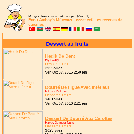
Mangez, buvez mais n'abusez pas (Araf 31)
Banu Atabay's
Mütevazı Lezzetler®
Les recettes de
cuisines
Dessert au fruits
Hedik De Dent
Diş Hediği
Dessert au fruits
3955 vues
Ven Oct 07, 2016 2:50 pm
Bourré De Figue Avec Intérieur
İçli İncir Dolması
Dessert au fruits
3461 vues
Ven Oct 07, 2016 2:21 pm
Dessert De Bourré Aux Carottes
Havuç Dolması Tatlısı
Dessert au fruits
3623 vues