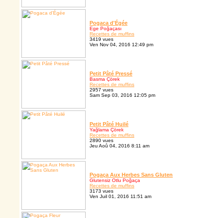
Pogaca d'Égée
Ege Poğaçası
Recettes de muffins
3419 vues
Ven Nov 04, 2016 12:49 pm
Petit Pâté Pressé
Basma Çörek
Recettes de muffins
2957 vues
Sam Sep 03, 2016 12:05 pm
Petit Pâté Huilé
Yağlama Çörek
Recettes de muffins
2890 vues
Jeu Aoû 04, 2016 8:11 am
Pogaça Aux Herbes Sans Gluten
Glutensiz Otlu Poğaça
Recettes de muffins
3173 vues
Ven Juil 01, 2016 11:51 am