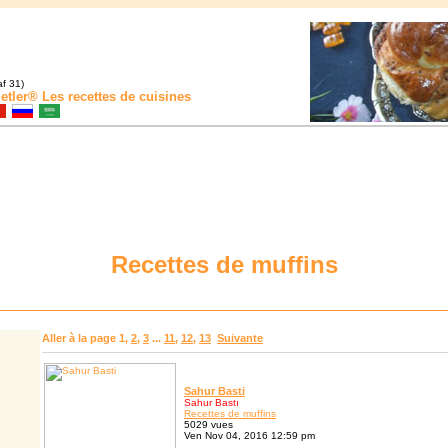
f 31)
etler®
Les recettes de cuisines
Recettes de muffins
Aller à la page
1
,
2
,
3
...
11
,
12
,
13
Suivante
Sahur Basti
Sahur Bastı
Recettes de muffins
5029 vues
Ven Nov 04, 2016 12:59 pm