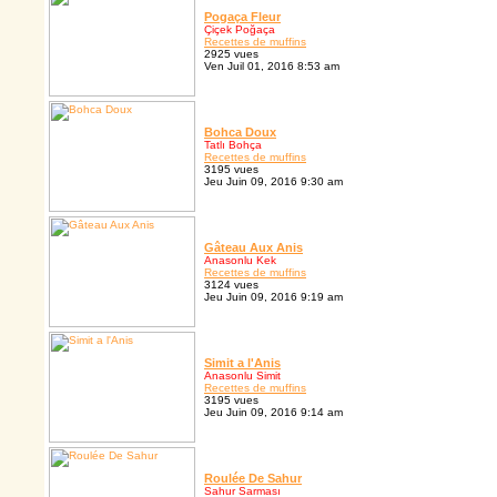
Pogaça Fleur
Çiçek Poğaça
Recettes de muffins
2925 vues
Ven Juil 01, 2016 8:53 am
Bohca Doux
Tatlı Bohça
Recettes de muffins
3195 vues
Jeu Juin 09, 2016 9:30 am
Gâteau Aux Anis
Anasonlu Kek
Recettes de muffins
3124 vues
Jeu Juin 09, 2016 9:19 am
Simit a l'Anis
Anasonlu Simit
Recettes de muffins
3195 vues
Jeu Juin 09, 2016 9:14 am
Roulée De Sahur
Sahur Sarması