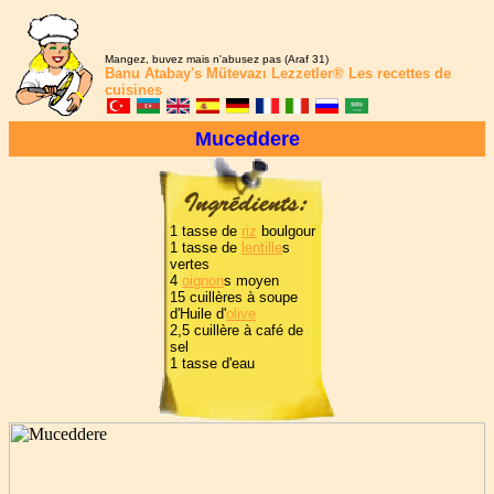
Mangez, buvez mais n'abusez pas (Araf 31)
Banu Atabay's
Mütevazı Lezzetler®
Les recettes de
cuisines
Muceddere
1 tasse de
riz
boulgour
1 tasse de
lentille
s
vertes
4
oignon
s moyen
15 cuillères à soupe
d'Huile d'
olive
2,5 cuillère à café de
sel
1 tasse d'eau