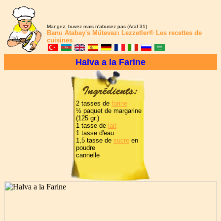
Mangez, buvez mais n'abusez pas (Araf 31)
Banu Atabay's
Mütevazı Lezzetler®
Les recettes de
cuisines
Halva a la Farine
2 tasses de
farine
½ paquet de margarine
(125 gr.)
1 tasse de
lait
1 tasse d'eau
1,5 tasse de
sucre
en
poudre
cannelle