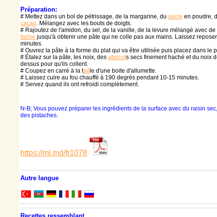
Préparation:
# Mettez dans un bol de pétrissage, de la margarine, du
sucre
en poudre, d
cacao
. Mélangez avec les bouts de doigts.
# Rajoutez de l'amidon, du sel, de la vanille, de la levure mélangé avec de
farine
jusqu'à obtenir une pâte qui ne colle pas aux mains. Laissez repose
minutes.
# Ouvrez la pâte à la forme du plat qui va être utilisée puis placez dans le p
# Étalez sur la pâte, les noix, des
abricot
s secs finement haché et du noix 
dessus pour qu'ils collent.
# Coupez en carré à la t
ail
le d'une boite d'allumette.
# Laissez cuire au fou chauffé à 190 degrés pendant 10-15 minutes.
# Servez quand ils ont refroidi complètement.
N-B; Vous pouvez préparer les ingrédients de la surface avec du raisin s
des pistaches.
https://ml.md/fr1078
Autre langue
Recettes ressemblant