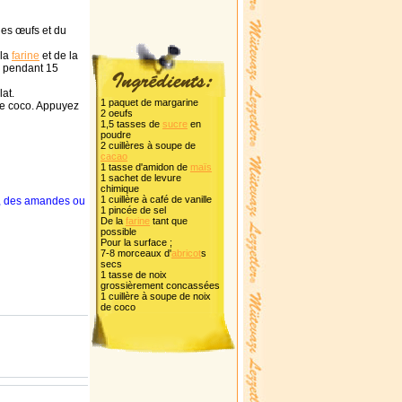
es œufs et du
 la
farine
et de la
r pendant 15
lat.
1 paquet de margarine
de coco. Appuyez
2 oeufs
1,5 tasses de
sucre
en
poudre
2 cuillères à soupe de
cacao
1 tasse d'amidon de
maïs
1 sachet de levure
chimique
1 cuillère à café de vanille
ec, des amandes ou
1 pincée de sel
De la
farine
tant que
possible
Pour la surface ;
7-8 morceaux d'
abricot
s
secs
1 tasse de noix
grossièrement concassées
1 cuillère à soupe de noix
de coco