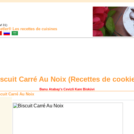
f 31)
etler®
Les recettes de cuisines
scuit Carré Au Noix (
Recettes de cooki
Banu Atabay
's Cevizli Kare Bisküvi
cuit Carré Au Noix