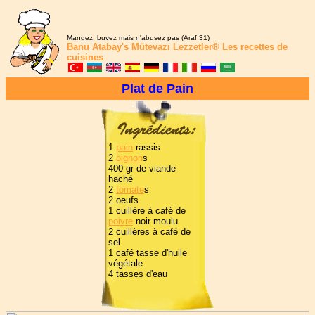
Mangez, buvez mais n'abusez pas (Araf 31)
Banu Atabay's
Mütevazı Lezzetler®
Les recettes de
cuisines
Plat de Pain
1
pain
rassis
2
oignon
s
400 gr de viande
haché
2
tomate
s
2 oeufs
1 cuillère à café de
poivre
noir moulu
2 cuillères à café de
sel
1 café tasse d'huile
végétale
4 tasses d'eau