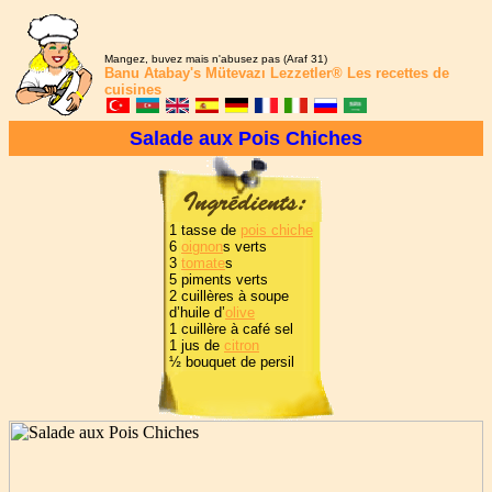
Mangez, buvez mais n'abusez pas (Araf 31)
Banu Atabay's
Mütevazı Lezzetler®
Les recettes de
cuisines
Salade aux Pois Chiches
1 tasse de
pois chiche
6
oignon
s verts
3
tomate
s
5 piments verts
2 cuillères à soupe
d’huile d’
olive
1 cuillère à café sel
1 jus de
citron
½ bouquet de persil